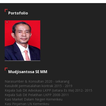
Portofolio
Mudjisantosa SE MM
Narasumber & Konsultan 2020 - sekarang
Kasubdit permasalahan kontrak 2015 - 2019
Kepala Sub Dit Advokasi LKPP (setara Es IIIa) 2012- 2015
Kepala Sub Dit Pelatihan LKPP 2008-2011
Kasi Market Dalam Negeri Kemenkeu
Kasi Pinjaman LN Kemenkeu