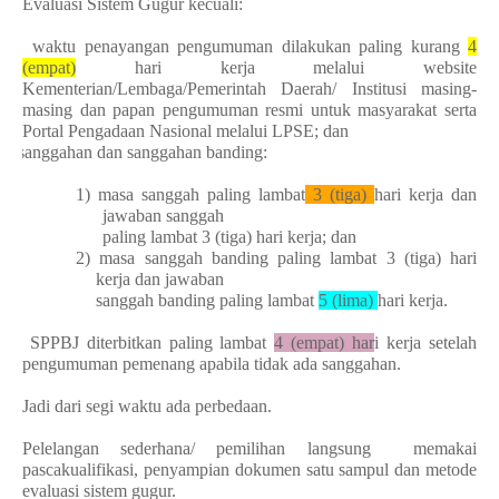
Evaluasi Sistem Gugur kecuali:
a.
waktu penayangan pengumuman dilakukan paling kurang
4
(empat)
hari kerja melalui
website
Kementerian/Lembaga/Pemerintah Daerah/ Institusi masing-
masing dan papan pengumuman resmi untuk masyarakat serta
Portal Pengadaan Nasional melalui LPSE; dan
b.
sanggahan dan sanggahan banding:
1) masa sanggah paling lambat
3 (tiga)
hari kerja dan
jawaban sanggah
paling lambat 3 (tiga) hari kerja; dan
2) masa sanggah banding paling lambat 3 (tiga) hari
kerja dan jawaban
sanggah banding paling lambat
5 (lima)
hari kerja.
c.
SPPBJ diterbitkan paling lambat
4 (empat) har
i kerja setelah
pengumuman pemenang apabila tidak ada sanggahan.
Jadi dari segi waktu ada perbedaan.
Pelelangan sederhana/ pemilihan langsung memakai
pascakualifikasi, penyampian dokumen satu sampul dan metode
evaluasi sistem gugur.