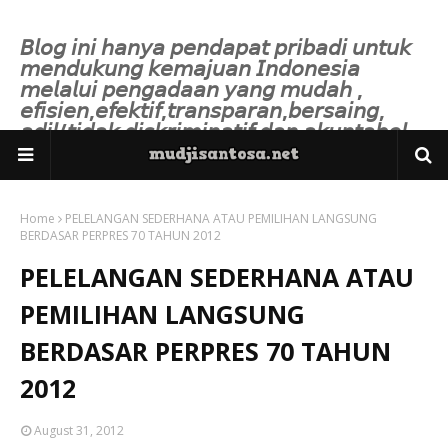
𝘉𝘭𝘰𝘨 𝘪𝘯𝘪 𝘩𝘢𝘯𝘺𝘢 𝘱𝘦𝘯𝘥𝘢𝘱𝘢𝘵 𝘱𝘳𝘪𝘣𝘢𝘥𝘪 𝘶𝘯𝘵𝘶𝘬
𝘮𝘦𝘯𝘥𝘶𝘬𝘶𝘯𝘨 𝘬𝘦𝘮𝘢𝘫𝘶𝘢𝘯 𝘐𝘯𝘥𝘰𝘯𝘦𝘴𝘪𝘢
𝘮𝘦𝘭𝘢𝘭𝘶𝘪 𝘱𝘦𝘯𝘨𝘢𝘥𝘢𝘢𝘯 𝘺𝘢𝘯𝘨 𝘮𝘶𝘥𝘢𝘩 ,
𝘦𝘧𝘪𝘴𝘪𝘦𝘯,𝘦𝘧𝘦𝘬𝘵𝘪𝘧,𝘵𝘳𝘢𝘯𝘴𝘱𝘢𝘳𝘢𝘯,𝘣𝘦𝘳𝘴𝘢𝘪𝘯𝘨,
𝘢𝘥𝘪𝘭/𝘵𝘪𝘥𝘢𝘬 𝘥𝘪𝘴𝘬𝘳𝘪𝘮𝘪𝘯𝘢𝘵𝘪𝘧 𝘥𝘢𝘯 𝘢𝘬𝘶𝘯𝘵𝘢𝘣𝘦𝘭.
Home
PELELANGAN SEDERHANA ATAU PEMILIHAN LANGSUNG
BERDASAR PERPRES 70 TAHUN 2012
PELELANGAN SEDERHANA ATAU
PEMILIHAN LANGSUNG
BERDASAR PERPRES 70 TAHUN
2012
August 31, 2012