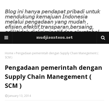
𝘉𝘭𝘰𝘨 𝘪𝘯𝘪 𝘩𝘢𝘯𝘺𝘢 𝘱𝘦𝘯𝘥𝘢𝘱𝘢𝘵 𝘱𝘳𝘪𝘣𝘢𝘥𝘪 𝘶𝘯𝘵𝘶𝘬
𝘮𝘦𝘯𝘥𝘶𝘬𝘶𝘯𝘨 𝘬𝘦𝘮𝘢𝘫𝘶𝘢𝘯 𝘐𝘯𝘥𝘰𝘯𝘦𝘴𝘪𝘢
𝘮𝘦𝘭𝘢𝘭𝘶𝘪 𝘱𝘦𝘯𝘨𝘢𝘥𝘢𝘢𝘯 𝘺𝘢𝘯𝘨 𝘮𝘶𝘥𝘢𝘩 ,
𝘦𝘧𝘪𝘴𝘪𝘦𝘯,𝘦𝘧𝘦𝘬𝘵𝘪𝘧,𝘵𝘳𝘢𝘯𝘴𝘱𝘢𝘳𝘢𝘯,𝘣𝘦𝘳𝘴𝘢𝘪𝘯𝘨,
𝘢𝘥𝘪𝘭/𝘵𝘪𝘥𝘢𝘬 𝘥𝘪𝘴𝘬𝘳𝘪𝘮𝘪𝘯𝘢𝘵𝘪𝘧 𝘥𝘢𝘯 𝘢𝘬𝘶𝘯𝘵𝘢𝘣𝘦𝘭.
Home
Pengadaan pemerintah dengan Supply Chain Manegement (
SCM )
Pengadaan pemerintah dengan
Supply Chain Manegement (
SCM )
January 13, 2014