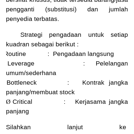
pengganti (substitusi) dan jumlah
penyedia terbatas.
Strategi pengadaan untuk setiap
kuadran sebagai berikut :
Ø
Routine
:
Pengadaan langsung
Ø
Leverage
:
Pelelangan
umum/sederhana
Ø
Bottleneck
:
Kontrak jangka
panjang/membuat stock
Ø
C
ritical
:
Kerjasama jangka
panjang
Silahkan lanjut ke