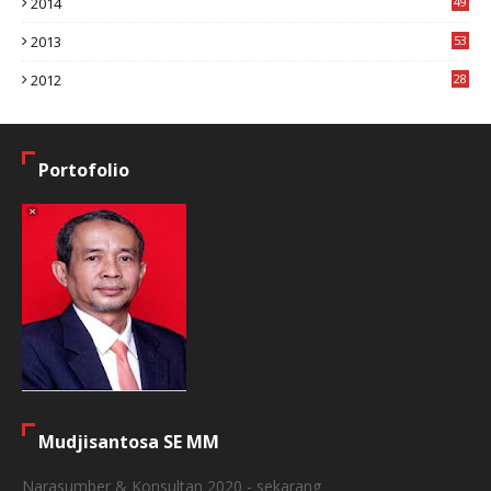
2014
49
2
2013
53
6
2012
28
4
Portofolio
Mudjisantosa SE MM
Narasumber & Konsultan 2020 - sekarang