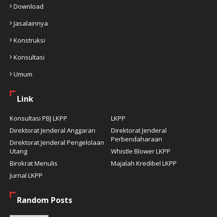
Download
Jasalainnya
Konstruksi
Konsultasi
Umum
Link
Konsultasi PBJ LKPP
LKPP
Direktorat Jenderal Anggaran
Direktorat Jenderal
Perbendaharaan
Direktorat Jenderal Pengelolaan
Utang
Whistle Blower LKPP
Birokrat Menulis
Majalah Kredibel LKPP
Jurnal LKPP
Random Posts