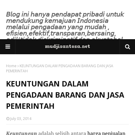
𝘉𝘭𝘰𝘨 𝘪𝘯𝘪 𝘩𝘢𝘯𝘺𝘢 𝘱𝘦𝘯𝘥𝘢𝘱𝘢𝘵 𝘱𝘳𝘪𝘣𝘢𝘥𝘪 𝘶𝘯𝘵𝘶𝘬
𝘮𝘦𝘯𝘥𝘶𝘬𝘶𝘯𝘨 𝘬𝘦𝘮𝘢𝘫𝘶𝘢𝘯 𝘐𝘯𝘥𝘰𝘯𝘦𝘴𝘪𝘢
𝘮𝘦𝘭𝘢𝘭𝘶𝘪 𝘱𝘦𝘯𝘨𝘢𝘥𝘢𝘢𝘯 𝘺𝘢𝘯𝘨 𝘮𝘶𝘥𝘢𝘩 ,
𝘦𝘧𝘪𝘴𝘪𝘦𝘯,𝘦𝘧𝘦𝘬𝘵𝘪𝘧,𝘵𝘳𝘢𝘯𝘴𝘱𝘢𝘳𝘢𝘯,𝘣𝘦𝘳𝘴𝘢𝘪𝘯𝘨,
𝘢𝘥𝘪𝘭/𝘵𝘪𝘥𝘢𝘬 𝘥𝘪𝘴𝘬𝘳𝘪𝘮𝘪𝘯𝘢𝘵𝘪𝘧 𝘥𝘢𝘯 𝘢𝘬𝘶𝘯𝘵𝘢𝘣𝘦𝘭.
Home
KEUNTUNGAN DALAM PENGADAAN BARANG DAN JASA
PEMERINTAH
KEUNTUNGAN DALAM
PENGADAAN BARANG DAN JASA
PEMERINTAH
July 03, 2014
Keuntungan
adalah
selisih antara
harga penjualan