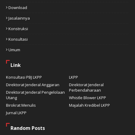
Download
Jasalainnya
Konstruksi
Konsultasi
Umum
Link
Konsultasi PBJ LKPP
LKPP
Direktorat Jenderal Anggaran
Direktorat Jenderal
Perbendaharaan
Direktorat Jenderal Pengelolaan
Utang
Whistle Blower LKPP
Birokrat Menulis
Majalah Kredibel LKPP
Jurnal LKPP
Random Posts