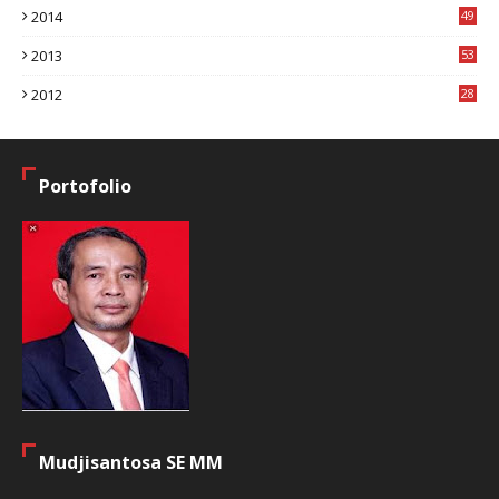
2014
49
2
2013
53
6
2012
28
4
Portofolio
Mudjisantosa SE MM