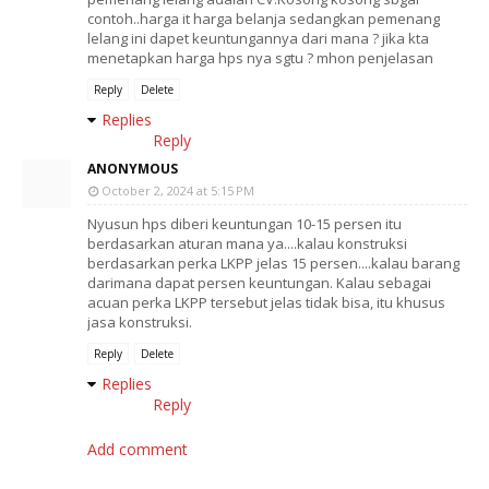
contoh..harga it harga belanja sedangkan pemenang
lelang ini dapet keuntungannya dari mana ? jika kta
menetapkan harga hps nya sgtu ? mhon penjelasan
Reply
Delete
Replies
Reply
ANONYMOUS
October 2, 2024 at 5:15 PM
Nyusun hps diberi keuntungan 10-15 persen itu
berdasarkan aturan mana ya....kalau konstruksi
berdasarkan perka LKPP jelas 15 persen....kalau barang
darimana dapat persen keuntungan. Kalau sebagai
acuan perka LKPP tersebut jelas tidak bisa, itu khusus
jasa konstruksi.
Reply
Delete
Replies
Reply
Add comment