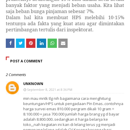
banyak faktor yang menjadi beban usaha. Kita lihat
saja beban bunga pinjaman sebesar 7%.
Dalam hal kita membuat HPS melebihi 10-15%
tentunya ada fakta yang kuat atau agar dimintakan
pertimbangan tertulis dari inspektorat.
POST A COMMENT
2 Comments
UNKNOWN
September 8, 2021 at 8:36 PM
min mau mntk tlg nih bagaimana cara menghitung
keuntungan/HPS untuk pengadaan PIn Emas..contohnya
harga survei emas 810.000 pergram dikali 10 gram =
8.100.000 + jasa 700.000 jumlah harga brang yg d bayar
adalah 8.800.000..sedangkan it harga belanja ke
toko,,,nah kegiatan ini kan di lelang terus yg menjadi
pemenang lelang adalah CV.Kosong kosong sbgai