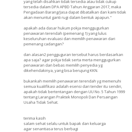
yang telah disahkan tidak tersedia atau tidak cukup
tersedia dalam DPA APBD Tahun Anggaran 2017, maka
Pengadaan Barang/Jasa dapat dibatalkan dan kami tidak
akan menuntut ganti rugi dalam bentuk apapun."
apakah ada dasar hukum pokja menggugurkan
penawaran terendah (pemenang 1) yang lulus
keseluruhan evaluasi dan memilih penawaran dari
pemenang cadangan?
dan alasan2 pengguguran tersebut harus berdasarkan
apa saja? agar pokja tidak serta merta menggugurkan
penawaran dan bebas memilih penyedia yg
dikehendakinya, yang bisa berujung KKN.
bukankah memilih penawaran terendah yg memenuhi
semua kualifikasi adalah esensi dari tender itu sendiri,
apakah tidak bertentangan dengan UU No. 5 Tahun 1999
tentang Larangan Praktek Monopoli Dan Persaingan
Usaha Tidak Sehat.
terima kasih
salam sehat selalu untuk bapak dan keluarga
agar senantiasa terus berbagi