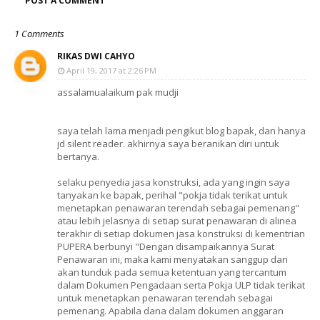
POST A COMMENT
1 Comments
RIKAS DWI CAHYO
April 19, 2017 at 2:26 PM
assalamualaikum pak mudji
saya telah lama menjadi pengikut blog bapak, dan hanya
jd silent reader. akhirnya saya beranikan diri untuk
bertanya.
selaku penyedia jasa konstruksi, ada yang ingin saya
tanyakan ke bapak, perihal "pokja tidak terikat untuk
menetapkan penawaran terendah sebagai pemenang"
atau lebih jelasnya di setiap surat penawaran di alinea
terakhir di setiap dokumen jasa konstruksi di kementrian
PUPERA berbunyi "Dengan disampaikannya Surat
Penawaran ini, maka kami menyatakan sanggup dan
akan tunduk pada semua ketentuan yang tercantum
dalam Dokumen Pengadaan serta Pokja ULP tidak terikat
untuk menetapkan penawaran terendah sebagai
pemenang. Apabila dana dalam dokumen anggaran