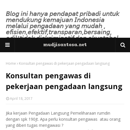
𝘉𝘭𝘰𝘨 𝘪𝘯𝘪 𝘩𝘢𝘯𝘺𝘢 𝘱𝘦𝘯𝘥𝘢𝘱𝘢𝘵 𝘱𝘳𝘪𝘣𝘢𝘥𝘪 𝘶𝘯𝘵𝘶𝘬
𝘮𝘦𝘯𝘥𝘶𝘬𝘶𝘯𝘨 𝘬𝘦𝘮𝘢𝘫𝘶𝘢𝘯 𝘐𝘯𝘥𝘰𝘯𝘦𝘴𝘪𝘢
𝘮𝘦𝘭𝘢𝘭𝘶𝘪 𝘱𝘦𝘯𝘨𝘢𝘥𝘢𝘢𝘯 𝘺𝘢𝘯𝘨 𝘮𝘶𝘥𝘢𝘩 ,
𝘦𝘧𝘪𝘴𝘪𝘦𝘯,𝘦𝘧𝘦𝘬𝘵𝘪𝘧,𝘵𝘳𝘢𝘯𝘴𝘱𝘢𝘳𝘢𝘯,𝘣𝘦𝘳𝘴𝘢𝘪𝘯𝘨,
𝘢𝘥𝘪𝘭/𝘵𝘪𝘥𝘢𝘬 𝘥𝘪𝘴𝘬𝘳𝘪𝘮𝘪𝘯𝘢𝘵𝘪𝘧 𝘥𝘢𝘯 𝘢𝘬𝘶𝘯𝘵𝘢𝘣𝘦𝘭.
Home
Konsultan pengawas di pekerjaan pengadaan langsung
Konsultan pengawas di
pekerjaan pengadaan langsung
April 18, 2017
Jika kerjaan Pengadaan Langsung Pemeliharaan rumdin
dengan spk 190jt. Apa perlu konsultan pengawas atau orang
yang diberi tugas mengawasi ?