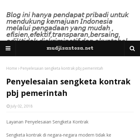
𝘉𝘭𝘰𝘨 𝘪𝘯𝘪 𝘩𝘢𝘯𝘺𝘢 𝘱𝘦𝘯𝘥𝘢𝘱𝘢𝘵 𝘱𝘳𝘪𝘣𝘢𝘥𝘪 𝘶𝘯𝘵𝘶𝘬
𝘮𝘦𝘯𝘥𝘶𝘬𝘶𝘯𝘨 𝘬𝘦𝘮𝘢𝘫𝘶𝘢𝘯 𝘐𝘯𝘥𝘰𝘯𝘦𝘴𝘪𝘢
𝘮𝘦𝘭𝘢𝘭𝘶𝘪 𝘱𝘦𝘯𝘨𝘢𝘥𝘢𝘢𝘯 𝘺𝘢𝘯𝘨 𝘮𝘶𝘥𝘢𝘩 ,
𝘦𝘧𝘪𝘴𝘪𝘦𝘯,𝘦𝘧𝘦𝘬𝘵𝘪𝘧,𝘵𝘳𝘢𝘯𝘴𝘱𝘢𝘳𝘢𝘯,𝘣𝘦𝘳𝘴𝘢𝘪𝘯𝘨,
𝘢𝘥𝘪𝘭/𝘵𝘪𝘥𝘢𝘬 𝘥𝘪𝘴𝘬𝘳𝘪𝘮𝘪𝘯𝘢𝘵𝘪𝘧 𝘥𝘢𝘯 𝘢𝘬𝘶𝘯𝘵𝘢𝘣𝘦𝘭.
Home
Penyelesaian sengketa kontrak pbj pemerintah
Penyelesaian sengketa kontrak
pbj pemerintah
July 02, 2018
Layanan Penyelesaian Sengketa Kontrak
Sengketa kontrak di negara-negara modern tidak ke