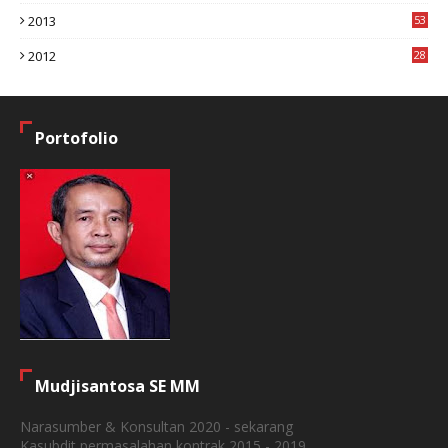
2
2013
53
6
2012
28
4
Portofolio
Mudjisantosa SE MM
Narasumber & Konsultan 2020 - sekarang
Kasubdit permasalahan kontrak 2015 - 2019