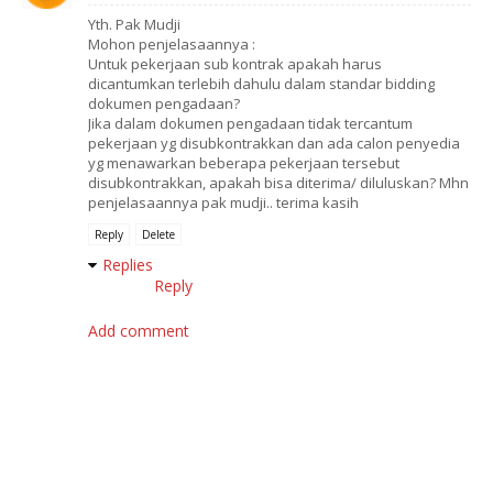
Yth. Pak Mudji
Mohon penjelasaannya :
Untuk pekerjaan sub kontrak apakah harus
dicantumkan terlebih dahulu dalam standar bidding
dokumen pengadaan?
Jika dalam dokumen pengadaan tidak tercantum
pekerjaan yg disubkontrakkan dan ada calon penyedia
yg menawarkan beberapa pekerjaan tersebut
disubkontrakkan, apakah bisa diterima/ diluluskan? Mhn
penjelasaannya pak mudji.. terima kasih
Reply
Delete
Replies
Reply
Add comment