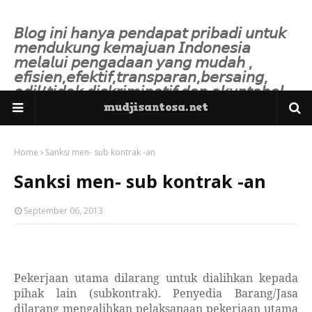
𝘉𝘭𝘰𝘨 𝘪𝘯𝘪 𝘩𝘢𝘯𝘺𝘢 𝘱𝘦𝘯𝘥𝘢𝘱𝘢𝘵 𝘱𝘳𝘪𝘣𝘢𝘥𝘪 𝘶𝘯𝘵𝘶𝘬
𝘮𝘦𝘯𝘥𝘶𝘬𝘶𝘯𝘨 𝘬𝘦𝘮𝘢𝘫𝘶𝘢𝘯 𝘐𝘯𝘥𝘰𝘯𝘦𝘴𝘪𝘢
𝘮𝘦𝘭𝘢𝘭𝘶𝘪 𝘱𝘦𝘯𝘨𝘢𝘥𝘢𝘢𝘯 𝘺𝘢𝘯𝘨 𝘮𝘶𝘥𝘢𝘩 ,
𝘦𝘧𝘪𝘴𝘪𝘦𝘯,𝘦𝘧𝘦𝘬𝘵𝘪𝘧,𝘵𝘳𝘢𝘯𝘴𝘱𝘢𝘳𝘢𝘯,𝘣𝘦𝘳𝘴𝘢𝘪𝘯𝘨,
𝘢𝘥𝘪𝘭/𝘵𝘪𝘥𝘢𝘬 𝘥𝘪𝘴𝘬𝘳𝘪𝘮𝘪𝘯𝘢𝘵𝘪𝘧 𝘥𝘢𝘯 𝘢𝘬𝘶𝘯𝘵𝘢𝘣𝘦𝘭.
Home
Sanksi men- sub kontrak -an
Sanksi men- sub kontrak -an
September 06, 2013
P
ekerjaan utama dilarang untuk dialihkan kepada
pihak lain (subkontrak).
P
enyedia Barang/Jasa
dilarang mengalihkan pelaksanaan pekerjaan utama