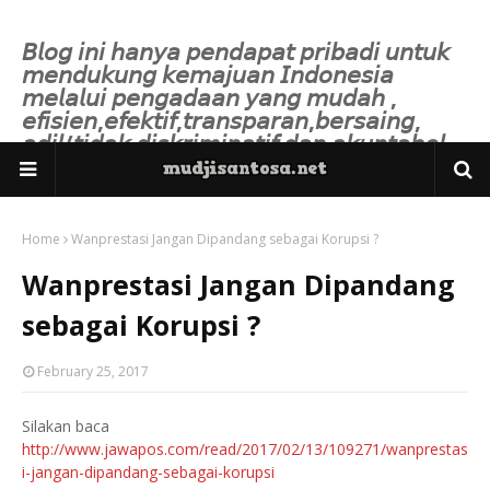
𝘉𝘭𝘰𝘨 𝘪𝘯𝘪 𝘩𝘢𝘯𝘺𝘢 𝘱𝘦𝘯𝘥𝘢𝘱𝘢𝘵 𝘱𝘳𝘪𝘣𝘢𝘥𝘪 𝘶𝘯𝘵𝘶𝘬
𝘮𝘦𝘯𝘥𝘶𝘬𝘶𝘯𝘨 𝘬𝘦𝘮𝘢𝘫𝘶𝘢𝘯 𝘐𝘯𝘥𝘰𝘯𝘦𝘴𝘪𝘢
𝘮𝘦𝘭𝘢𝘭𝘶𝘪 𝘱𝘦𝘯𝘨𝘢𝘥𝘢𝘢𝘯 𝘺𝘢𝘯𝘨 𝘮𝘶𝘥𝘢𝘩 ,
𝘦𝘧𝘪𝘴𝘪𝘦𝘯,𝘦𝘧𝘦𝘬𝘵𝘪𝘧,𝘵𝘳𝘢𝘯𝘴𝘱𝘢𝘳𝘢𝘯,𝘣𝘦𝘳𝘴𝘢𝘪𝘯𝘨,
𝘢𝘥𝘪𝘭/𝘵𝘪𝘥𝘢𝘬 𝘥𝘪𝘴𝘬𝘳𝘪𝘮𝘪𝘯𝘢𝘵𝘪𝘧 𝘥𝘢𝘯 𝘢𝘬𝘶𝘯𝘵𝘢𝘣𝘦𝘭.
Home
Wanprestasi Jangan Dipandang sebagai Korupsi ?
Wanprestasi Jangan Dipandang
sebagai Korupsi ?
February 25, 2017
Silakan baca
http://www.jawapos.com/read/2017/02/13/109271/wanprestas
i-jangan-dipandang-sebagai-korupsi