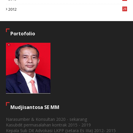
6
2012
28
4
Portofolio
Mudjisantosa SE MM
Narasumber & Konsultan 2020 - sekarang
Kasubdit permasalahan kontrak 2015 - 2019
Kepala Sub Dit Advokasi LKPP (setara Es IIIa) 2012- 2015