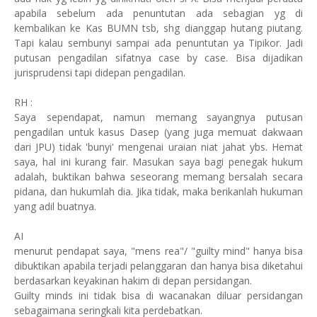
apabila sebelum ada penuntutan ada sebagian yg di
kembalikan ke Kas BUMN tsb, shg dianggap hutang piutang.
Tapi kalau sembunyi sampai ada penuntutan ya Tipikor. Jadi
putusan pengadilan sifatnya case by case. Bisa dijadikan
jurisprudensi tapi didepan pengadilan.
RH :
Saya sependapat, namun memang sayangnya putusan
pengadilan untuk kasus Dasep (yang juga memuat dakwaan
dari JPU) tidak 'bunyi' mengenai uraian niat jahat ybs. Hemat
saya, hal ini kurang fair. Masukan saya bagi penegak hukum
adalah, buktikan bahwa seseorang memang bersalah secara
pidana, dan hukumlah dia. Jika tidak, maka berikanlah hukuman
yang adil buatnya.
AI
menurut pendapat saya, "mens rea"/ "guilty mind" hanya bisa
dibuktikan apabila terjadi pelanggaran dan hanya bisa diketahui
berdasarkan keyakinan hakim di depan persidangan.
Guilty minds ini tidak bisa di wacanakan diluar persidangan
sebagaimana seringkali kita perdebatkan.