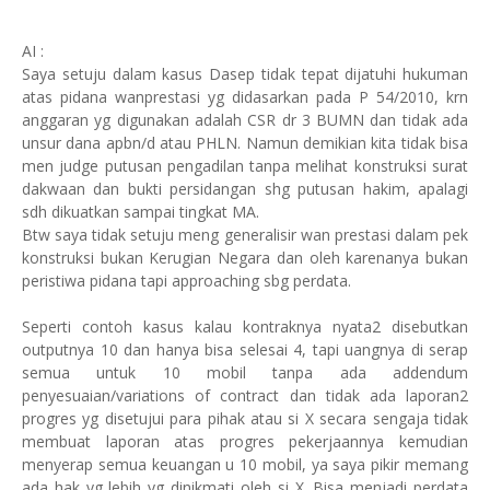
AI :
Saya setuju dalam kasus Dasep tidak tepat dijatuhi hukuman
atas pidana wanprestasi yg didasarkan pada P 54/2010, krn
anggaran yg digunakan adalah CSR dr 3 BUMN dan tidak ada
unsur dana apbn/d atau PHLN. Namun demikian kita tidak bisa
men judge putusan pengadilan tanpa melihat konstruksi surat
dakwaan dan bukti persidangan shg putusan hakim, apalagi
sdh dikuatkan sampai tingkat MA.
Btw saya tidak setuju meng generalisir wan prestasi dalam pek
konstruksi bukan Kerugian Negara dan oleh karenanya bukan
peristiwa pidana tapi approaching sbg perdata.
Seperti contoh kasus kalau kontraknya nyata2 disebutkan
outputnya 10 dan hanya bisa selesai 4, tapi uangnya di serap
semua untuk 10 mobil tanpa ada addendum
penyesuaian/variations of contract dan tidak ada laporan2
progres yg disetujui para pihak atau si X secara sengaja tidak
membuat laporan atas progres pekerjaannya kemudian
menyerap semua keuangan u 10 mobil, ya saya pikir memang
ada hak yg lebih yg dinikmati oleh si X. Bisa menjadi perdata