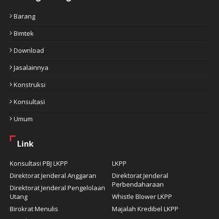
Barang
Bimtek
Download
Jasalainnya
Konstruksi
Konsultasi
Umum
Link
Konsultasi PBJ LKPP
LKPP
Direktorat Jenderal Anggaran
Direktorat Jenderal
Perbendaharaan
Direktorat Jenderal Pengelolaan
Utang
Whistle Blower LKPP
Birokrat Menulis
Majalah Kredibel LKPP