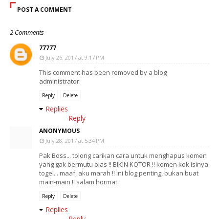
POST A COMMENT
2 Comments
77777
July 26, 2017 at 9:17 PM
This comment has been removed by a blog
administrator.
Reply
Delete
Replies
Reply
ANONYMOUS
July 28, 2017 at 5:34 PM
Pak Boss... tolong carikan cara untuk menghapus komen
yang gak bermutu blas !! BIKIN KOTOR !! komen kok isinya
togel... maaf, aku marah !! ini blog penting, bukan buat
main-main !! salam hormat.
Reply
Delete
Replies
Reply