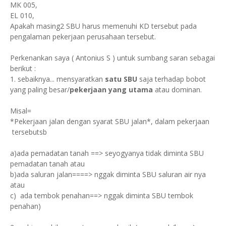
MK 005,
EL 010,
Apakah masing2 SBU harus memenuhi KD tersebut pada
pengalaman pekerjaan perusahaan tersebut.
Perkenankan saya ( Antonius S ) untuk sumbang saran sebagai
berikut :
1. sebaiknya... mensyaratkan
satu SBU
saja terhadap bobot
yang paling besar/
pekerjaan yang utama
atau dominan.
Misal=
*Pekerjaan jalan dengan syarat SBU jalan*, dalam pekerjaan
tersebutsb
a)ada pemadatan tanah ==> seyogyanya tidak diminta SBU
pemadatan tanah atau
b)ada saluran jalan====> nggak diminta SBU saluran air nya
atau
c) ada tembok penahan==> nggak diminta SBU tembok
penahan)