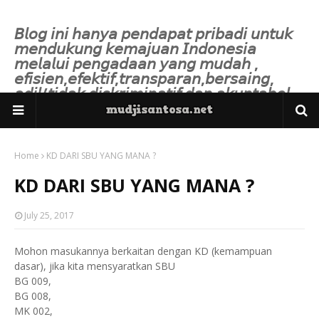
𝘉𝘭𝘰𝘨 𝘪𝘯𝘪 𝘩𝘢𝘯𝘺𝘢 𝘱𝘦𝘯𝘥𝘢𝘱𝘢𝘵 𝘱𝘳𝘪𝘣𝘢𝘥𝘪 𝘶𝘯𝘵𝘶𝘬
𝘮𝘦𝘯𝘥𝘶𝘬𝘶𝘯𝘨 𝘬𝘦𝘮𝘢𝘫𝘶𝘢𝘯 𝘐𝘯𝘥𝘰𝘯𝘦𝘴𝘪𝘢
𝘮𝘦𝘭𝘢𝘭𝘶𝘪 𝘱𝘦𝘯𝘨𝘢𝘥𝘢𝘢𝘯 𝘺𝘢𝘯𝘨 𝘮𝘶𝘥𝘢𝘩 ,
𝘦𝘧𝘪𝘴𝘪𝘦𝘯,𝘦𝘧𝘦𝘬𝘵𝘪𝘧,𝘵𝘳𝘢𝘯𝘴𝘱𝘢𝘳𝘢𝘯,𝘣𝘦𝘳𝘴𝘢𝘪𝘯𝘨,
𝘢𝘥𝘪𝘭/𝘵𝘪𝘥𝘢𝘬 𝘥𝘪𝘴𝘬𝘳𝘪𝘮𝘪𝘯𝘢𝘵𝘪𝘧 𝘥𝘢𝘯 𝘢𝘬𝘶𝘯𝘵𝘢𝘣𝘦𝘭.
Home
KD DARI SBU YANG MANA ?
KD DARI SBU YANG MANA ?
July 25, 2017
Mohon masukannya berkaitan dengan KD (kemampuan
dasar), jika kita mensyaratkan SBU
BG 009,
BG 008,
MK 002,